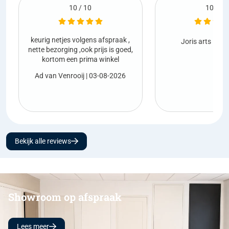
10 / 10
fspraak ,
Netjes g
Joris arts
| 01-08-2026
s is goed,
inkel
Marco 
08-2026
Bekijk alle reviews
Showroom op afspraak
Lees meer