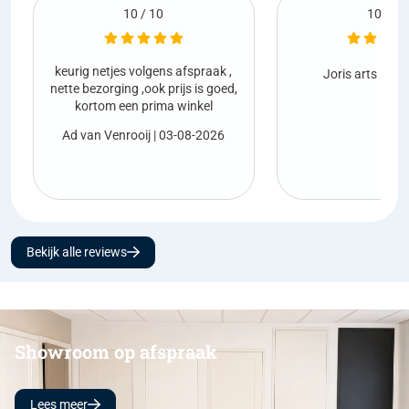
10 / 10
praak ,
Netjes gel
Joris arts
| 01-08-2026
is goed,
kel
Marco va
-2026
Bekijk alle reviews
Showroom op afspraak
Lees meer