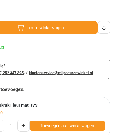
In mijn winkelwagen
ken
ig?
0)252 347 395
of
klantenservice@mijndeurenwinkel.nl
 toevoegen
rkruk Fleur mat RVS
00
+
Toevoegen aan winkelwagen