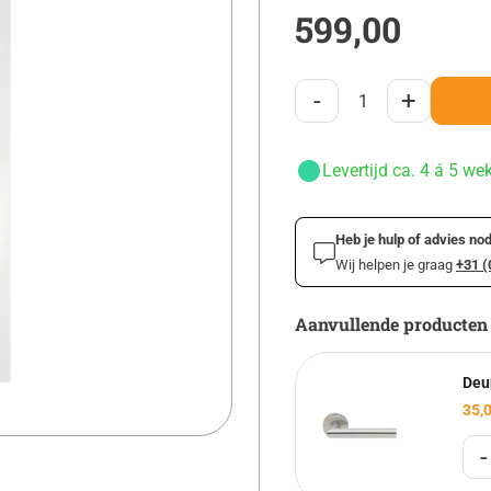
599,00
-
+
Levertijd ca. 4 á 5 we
Heb je hulp of advies nod
Wij helpen je graag
+31 (
Aanvullende producten
Deu
35,
-