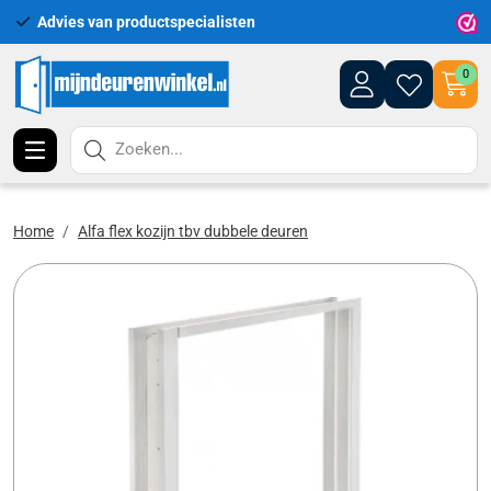
Advies van productspecialisten
Uitgeb
0
Zoeken...
Home
Alfa flex kozijn tbv dubbele deuren