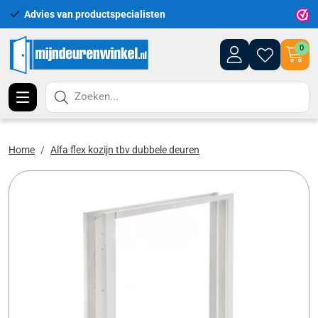
Advies van productspecialisten
Uitgeb
0
Zoeken...
Home
Alfa flex kozijn tbv dubbele deuren