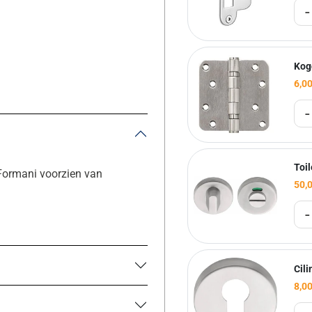
-
Kog
6,0
-
Toil
 Formani voorzien van
50,
-
Cili
8,0