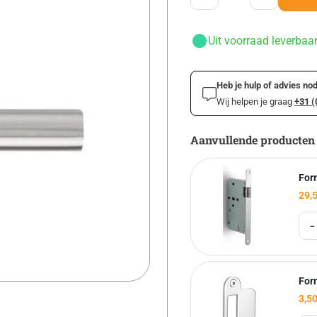
Uit voorraad leverbaa
Heb je hulp of advies nod
Wij helpen je graag
+31 (
Aanvullende producten
For
29,
-
For
3,5