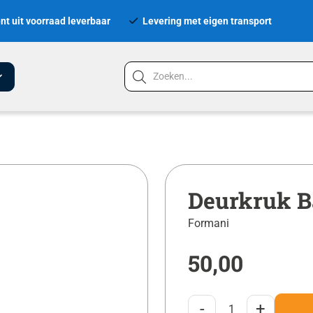
nt uit voorraad leverbaar
Levering met eigen transport
Deurkruk Ba
Formani
50,00
-
+