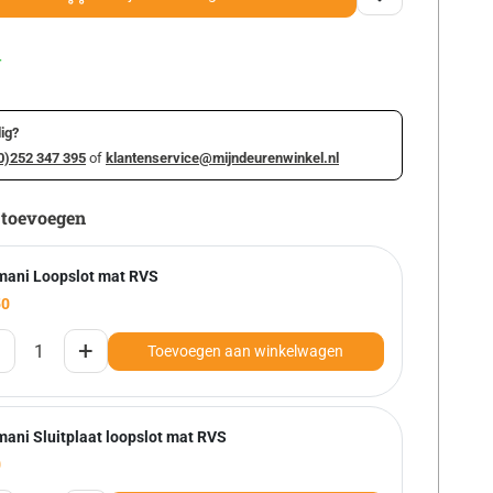
r
ig?
0)252 347 395
of
klantenservice@mijndeurenwinkel.nl
 toevoegen
mani Loopslot mat RVS
50
+
Toevoegen aan winkelwagen
mani Sluitplaat loopslot mat RVS
0