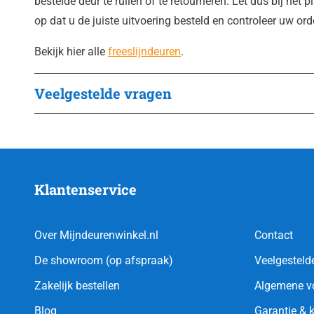
bestelde deur te ruilen of te retourneren. Let dus bij het 
op dat u de juiste uitvoering besteld en controleer uw or
Bekijk hier alle
freeslijndeuren
.
Veelgestelde vragen
Klantenservice
Over Mijndeurenwinkel.nl
Contact
De showroom (op afspraak)
Veelgesteld
Zakelijk bestellen
Algemene v
Blog
Garantie & 