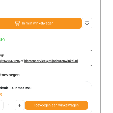
In mijn winkelwagen
ken
ig?
0)252 347 395
of
klantenservice@mijndeurenwinkel.nl
 toevoegen
rkruk Fleur mat RVS
00
+
Toevoegen aan winkelwagen