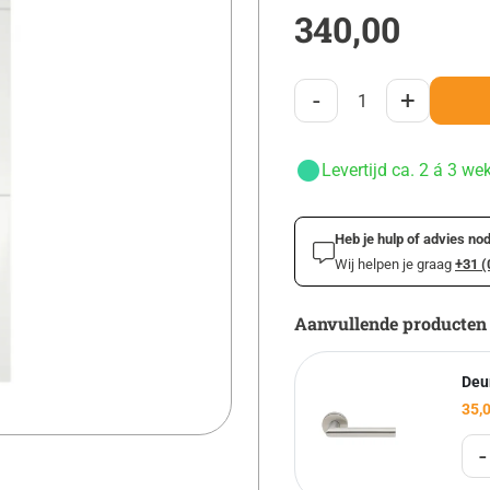
340,00
-
+
Levertijd ca. 2 á 3 we
Heb je hulp of advies nod
Wij helpen je graag
+31 (
Aanvullende producten
Deu
35,
-