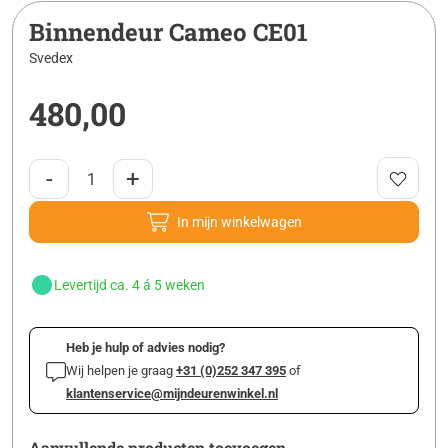
Binnendeur Cameo CE01
Svedex
480,00
-
+
In mijn winkelwagen
Levertijd ca. 4 á 5 weken
Heb je hulp of advies nodig?
Wij helpen je graag
+31 (0)252 347 395
of
klantenservice@mijndeurenwinkel.nl
Aanvullende producten toevoegen