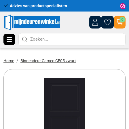
Advies van productspecialisten
Uitgeb
0
Zoeken...
Home
Binnendeur Cameo CE05 zwart