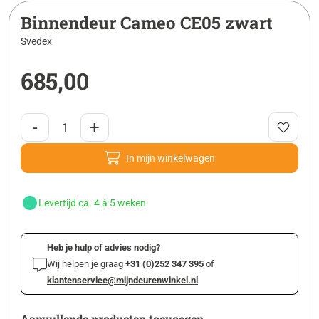
Binnendeur Cameo CE05 zwart
Svedex
685,00
-
+
In mijn winkelwagen
Levertijd ca. 4 á 5 weken
Heb je hulp of advies nodig?
Wij helpen je graag
+31 (0)252 347 395
of
klantenservice@mijndeurenwinkel.nl
Aanvullende producten toevoegen