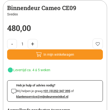
Binnendeur Cameo CE09
Svedex
480,00
-
+
In mijn winkelwagen
Levertijd ca. 4 á 5 weken
Heb je hulp of advies nodig?
Wij helpen je graag
+31 (0)252 347 395
of
klantenservice@mijndeurenwinkel.nl
Aanvullende producten toevoegen