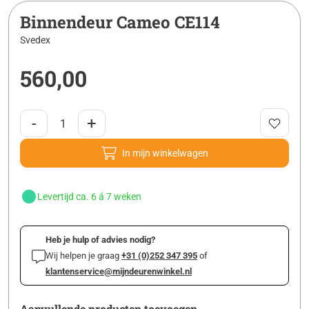
Binnendeur Cameo CE114
Svedex
560,00
-
+
In mijn winkelwagen
Levertijd ca. 6 á 7 weken
Heb je hulp of advies nodig?
Wij helpen je graag
+31 (0)252 347 395
of
klantenservice@mijndeurenwinkel.nl
Aanvullende producten toevoegen