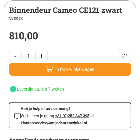
Binnendeur Cameo CE121 zwart
Svedex
810,00
-
+
In mijn winkelwagen
Levertijd ca. 6 á 7 weken
Heb je hulp of advies nodig?
Wij helpen je graag
+31 (0)252 347 395
of
klantenservice@mijndeurenwinkel.nl
Aanvullende producten toevoegen