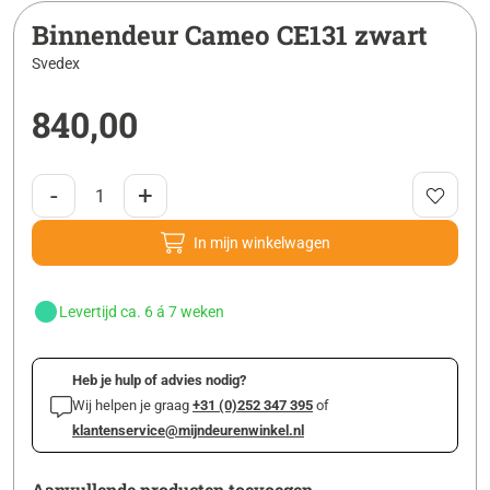
Binnendeur Cameo CE131 zwart
Svedex
840,00
-
+
In mijn winkelwagen
Levertijd ca. 6 á 7 weken
Heb je hulp of advies nodig?
Wij helpen je graag
+31 (0)252 347 395
of
klantenservice@mijndeurenwinkel.nl
Aanvullende producten toevoegen