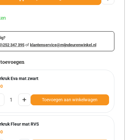
ken
ig?
0)252 347 395
of
klantenservice@mijndeurenwinkel.nl
 toevoegen
rkruk Eva mat zwart
00
+
Toevoegen aan winkelwagen
rkruk Fleur mat RVS
00