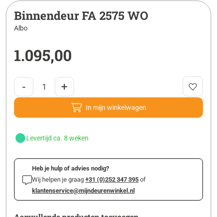
Binnendeur FA 2575 WO
Albo
1.095,00
-
+
In mijn winkelwagen
Levertijd ca. 8 weken
Heb je hulp of advies nodig?
Wij helpen je graag
+31 (0)252 347 395
of
klantenservice@mijndeurenwinkel.nl
Aanvullende producten toevoegen