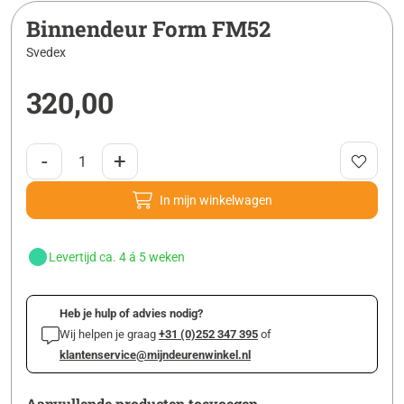
Binnendeur Form FM52
Svedex
320,00
-
+
In mijn winkelwagen
Levertijd ca. 4 á 5 weken
Heb je hulp of advies nodig?
Wij helpen je graag
+31 (0)252 347 395
of
klantenservice@mijndeurenwinkel.nl
Aanvullende producten toevoegen