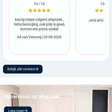
10 / 10
fspraak ,
Netjes g
Joris arts
| 01-08-2026
s is goed,
inkel
Marco 
08-2026
Bekijk alle reviews
Showroom op afspraak
Lees meer