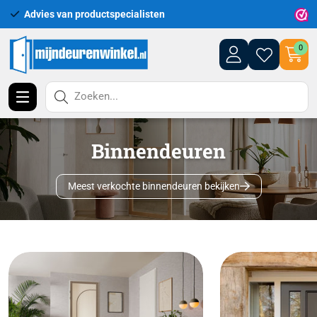
Uitgebreid assortiment uit voorraad leverbaar
0
Zoeken...
Binnendeuren
Meest verkochte binnendeuren bekijken