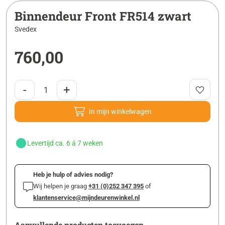
Binnendeur Front FR514 zwart
Svedex
760,00
-
+
In mijn winkelwagen
Levertijd ca. 6 á 7 weken
Heb je hulp of advies nodig?
Wij helpen je graag
+31 (0)252 347 395
of
klantenservice@mijndeurenwinkel.nl
Aanvullende producten toevoegen