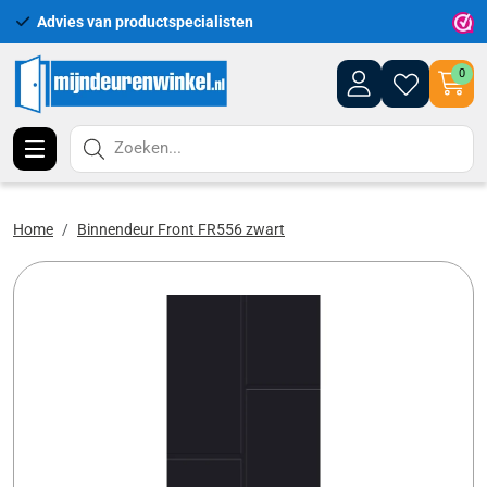
Advies van productspecialisten
Uitgeb
0
Zoeken...
Home
Binnendeur Front FR556 zwart