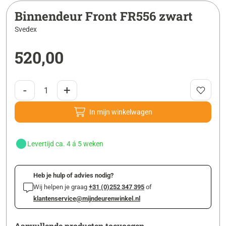
Binnendeur Front FR556 zwart
Svedex
520,00
-
+
In mijn winkelwagen
Levertijd ca. 4 á 5 weken
Heb je hulp of advies nodig?
Wij helpen je graag
+31 (0)252 347 395
of
klantenservice@mijndeurenwinkel.nl
Aanvullende producten toevoegen