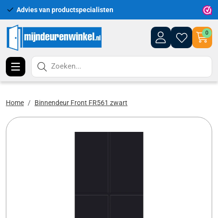
Advies van productspecialisten
Uitgeb
0
Zoeken...
Home
Binnendeur Front FR561 zwart