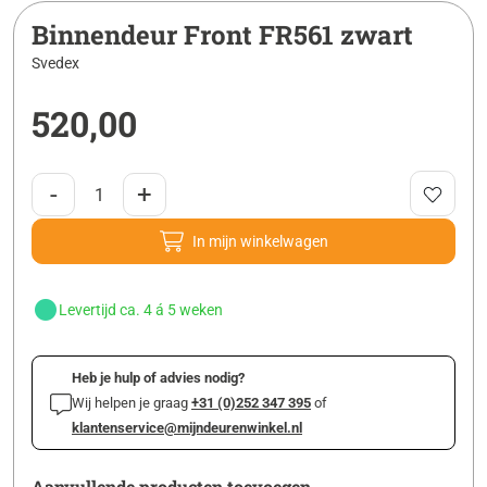
Binnendeur Front FR561 zwart
Svedex
520,00
-
+
In mijn winkelwagen
Levertijd ca. 4 á 5 weken
Heb je hulp of advies nodig?
Wij helpen je graag
+31 (0)252 347 395
of
klantenservice@mijndeurenwinkel.nl
Aanvullende producten toevoegen