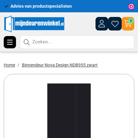
Advies van productspecialisten
Uitgeb
0
Zoeken...
Home
Binnendeur Nova Design NDB955 zwart