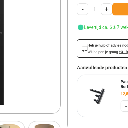
-
+
Levertijd ca. 6 á 7 we
Heb je hulp of advies nod
Wij helpen je graag
+31 (
Aanvullende producten
Paum
Ber
12,
-