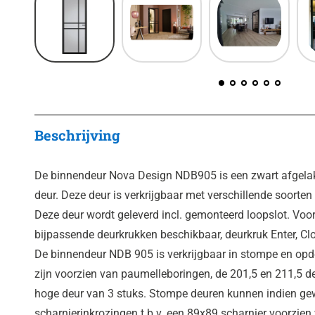
Beschrijving
De binnendeur Nova Design NDB905 is een zwart afgelak
deur. Deze deur is verkrijgbaar met verschillende soorten
Deze deur wordt geleverd incl. gemonteerd loopslot. Voor
bijpassende deurkrukken beschikbaar, deurkruk Enter, Clo
De binnendeur NDB 905 is verkrijgbaar in stompe en op
zijn voorzien van paumelleboringen, de 201,5 en 211,5 d
hoge deur van 3 stuks. Stompe deuren kunnen indien ge
scharnierinkrozingen t.b.v. een 89x89 scharnier voorzien