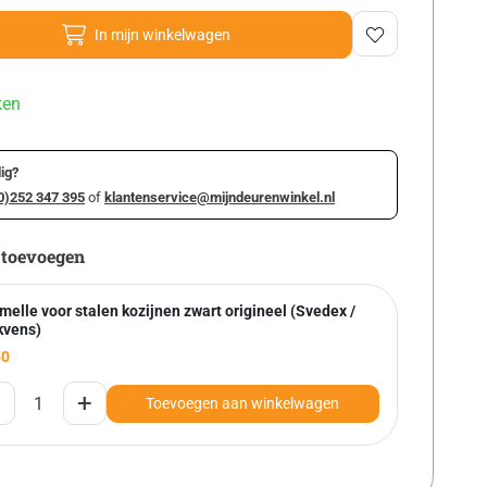
In mijn winkelwagen
ken
ig?
0)252 347 395
of
klantenservice@mijndeurenwinkel.nl
 toevoegen
elle voor stalen kozijnen zwart origineel (Svedex /
kvens)
50
+
Toevoegen aan winkelwagen