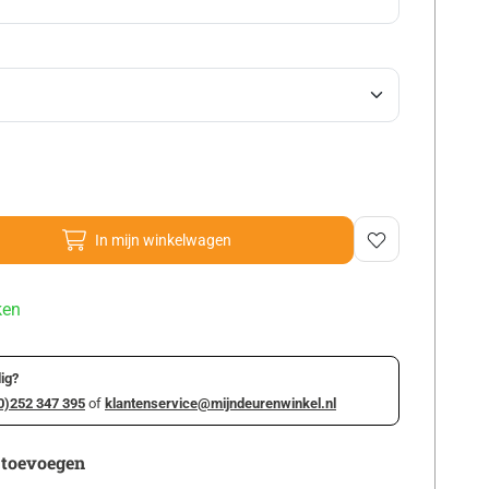
In mijn winkelwagen
ken
ig?
0)252 347 395
of
klantenservice@mijndeurenwinkel.nl
 toevoegen