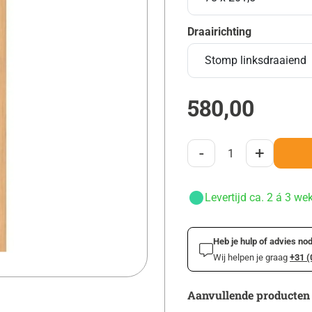
Draairichting
580,00
-
+
Levertijd ca. 2 á 3 we
Heb je hulp of advies nod
Wij helpen je graag
+31 (
Aanvullende producten