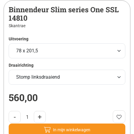
Binnendeur Slim series One SSL
14810
Skantrae
Uitvoering
Draairichting
560,00
-
+
In mijn winkelwagen