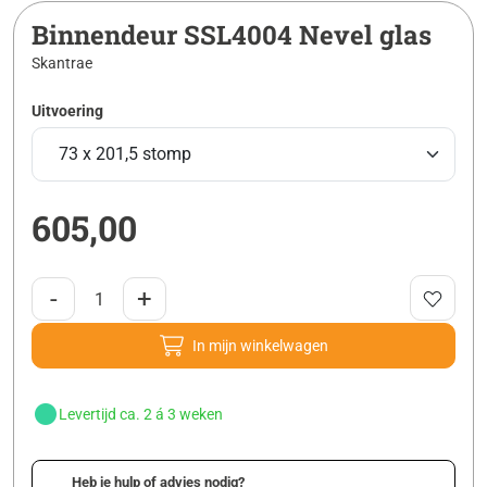
Binnendeur SSL4004 Nevel glas
Skantrae
Uitvoering
605,00
-
+
In mijn winkelwagen
Levertijd ca. 2 á 3 weken
Heb je hulp of advies nodig?