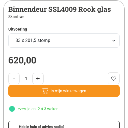
Binnendeur SSL4009 Rook glas
Skantrae
Uitvoering
620,00
-
+
In mijn winkelwagen
Levertijd ca. 2 á 3 weken
Heb je hulp of advies nodig?