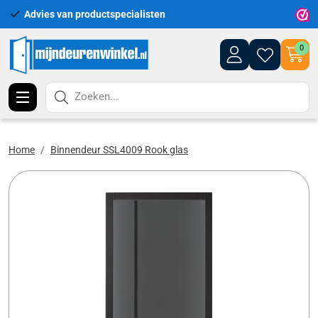
Advies van productspecialisten
Uitgeb
0
Zoeken...
Home
Binnendeur SSL4009 Rook glas