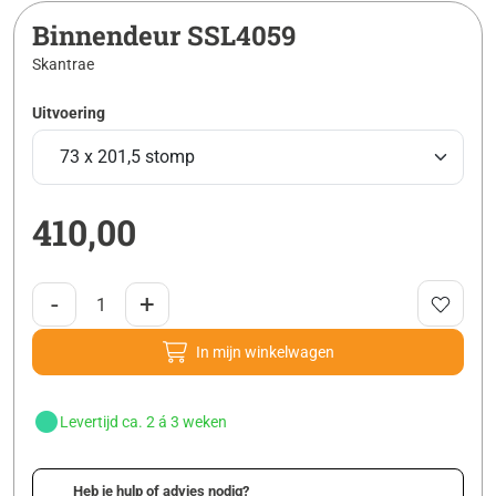
Binnendeur SSL4059
Skantrae
Uitvoering
410,00
-
+
In mijn winkelwagen
Levertijd ca. 2 á 3 weken
Heb je hulp of advies nodig?