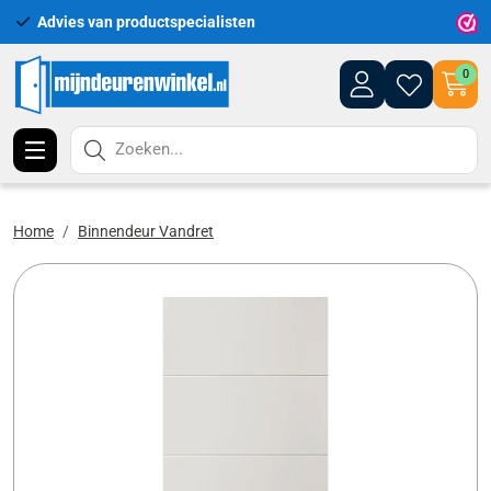
Advies van productspecialisten
Uitgeb
0
Zoeken...
Home
Binnendeur Vandret