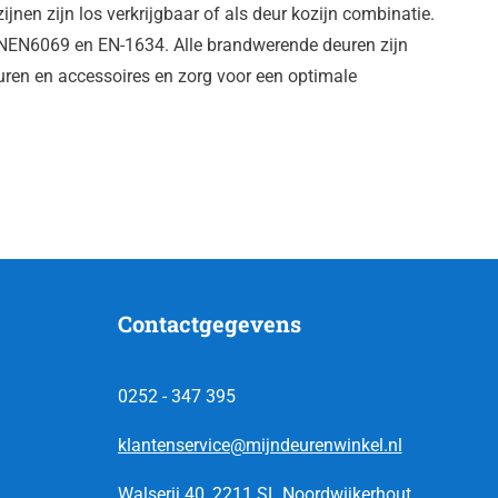
en zijn los verkrijgbaar of als deur kozijn combinatie.
 NEN6069 en EN-1634. Alle brandwerende deuren zijn
ren en accessoires en zorg voor een optimale
Contactgegevens
0252 - 347 395
klantenservice@mijndeurenwinkel.nl
Walserij 40, 2211 SL Noordwijkerhout