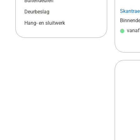
Buitendeuren
Skantrae
Deurbeslag
Binnende
Hang- en sluitwerk
vana