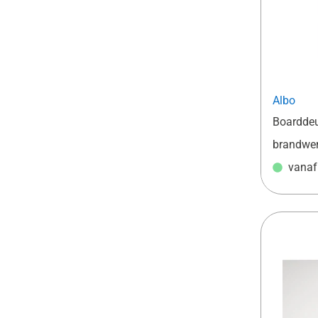
Albo
Boarddeu
brandwer
vana