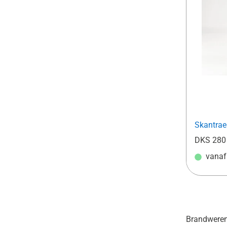
Skantrae
DKS 280
vana
Brandwerend