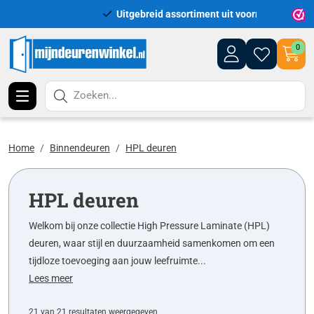
Uitgebreid assortiment uit voorraad leverbaar
Leveri
0
Zoeken...
Home
Binnendeuren
HPL deuren
HPL deuren
Welkom bij onze collectie High Pressure Laminate (HPL)
deuren, waar stijl en duurzaamheid samenkomen om een
tijdloze toevoeging aan jouw leefruimte...
Lees meer
21 van 21 resultaten weergegeven