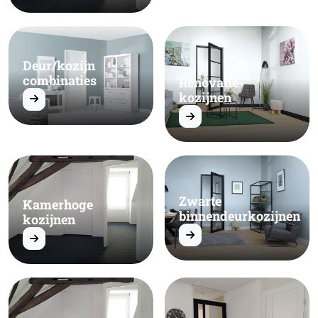
Deur/kozijn
combinaties
Renovatie-
kozijnen
Zwarte
Kamerhoge
binnendeurkozijnen
kozijnen