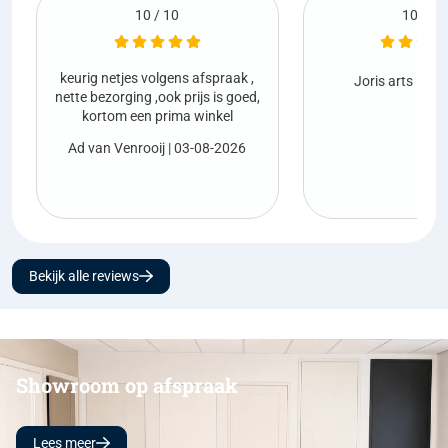
10 / 10
10 / 10
es volgens afspraak ,
Joris arts
| 01-08-2026
ng ,ook prijs is goed,
een prima winkel
nrooij
| 03-08-2026
Bekijk alle reviews
Showroom op afspraak
Lees meer