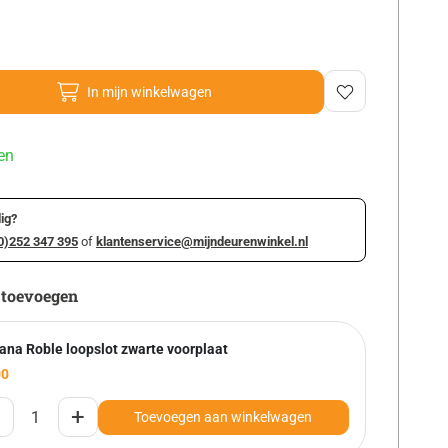
In mijn winkelwagen
en
ig?
0)252 347 395
of
klantenservice@mijndeurenwinkel.nl
 toevoegen
ana Roble loopslot zwarte voorplaat
00
+
Toevoegen aan winkelwagen