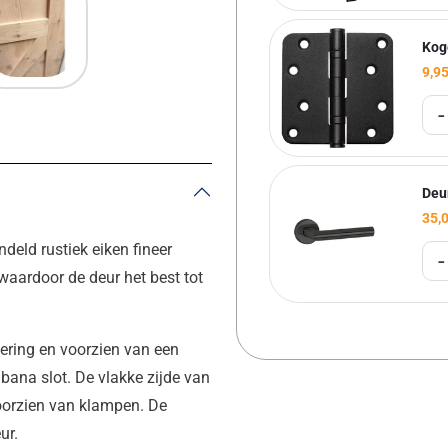
Kog
9,9
-
Deu
35,
eld rustiek eiken fineer
-
 waardoor de deur het best tot
ering en voorzien van een
abana slot. De vlakke zijde van
voorzien van klampen. De
eur.