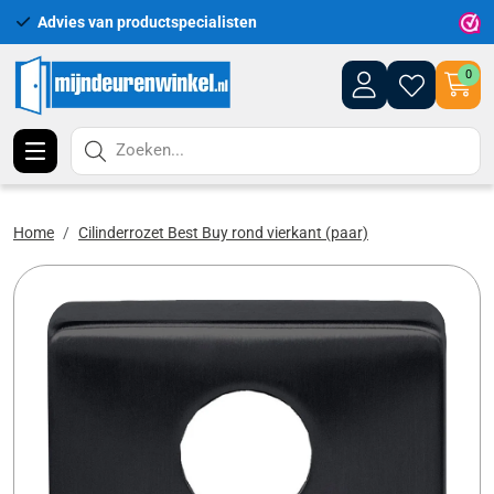
Advies van productspecialisten
Uitgeb
0
Zoeken...
Home
Cilinderrozet Best Buy rond vierkant (paar)