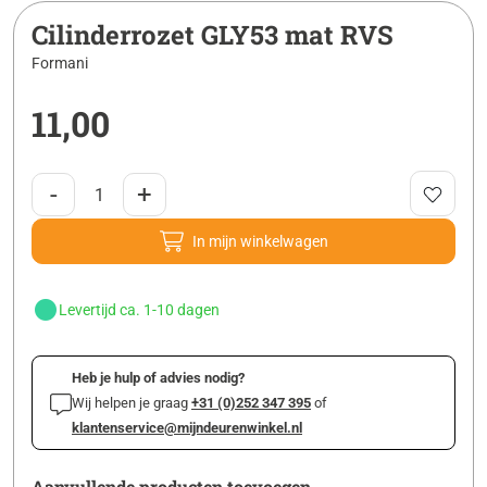
Cilinderrozet GLY53 mat RVS
Formani
11,00
-
+
In mijn winkelwagen
Levertijd ca. 1-10 dagen
Heb je hulp of advies nodig?
Wij helpen je graag
+31 (0)252 347 395
of
klantenservice@mijndeurenwinkel.nl
Aanvullende producten toevoegen