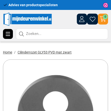
Advies van productspecialisten
Uitgeb
0
Zoeken...
Home
Cilinderrozet GLY53 PVD mat zwart