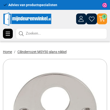
Advies van productspecialisten
Uitgeb
0
Zoeken...
Home
Cilinderrozet MSY50 glans nikkel