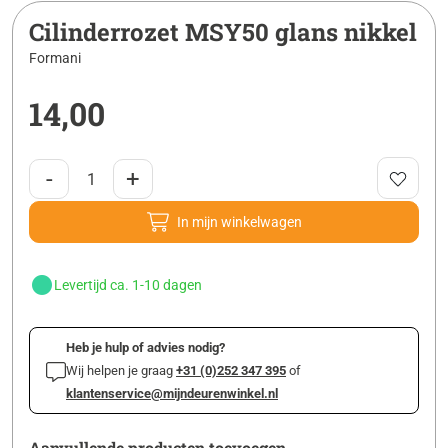
Cilinderrozet MSY50 glans nikkel
Formani
14,00
-
+
In mijn winkelwagen
Levertijd ca. 1-10 dagen
Heb je hulp of advies nodig?
Wij helpen je graag
+31 (0)252 347 395
of
klantenservice@mijndeurenwinkel.nl
Aanvullende producten toevoegen