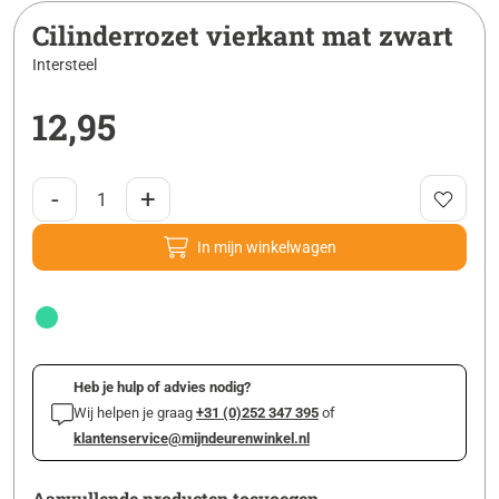
Cilinderrozet vierkant mat zwart
Intersteel
12,95
-
+
In mijn winkelwagen
Heb je hulp of advies nodig?
Wij helpen je graag
+31 (0)252 347 395
of
klantenservice@mijndeurenwinkel.nl
Aanvullende producten toevoegen