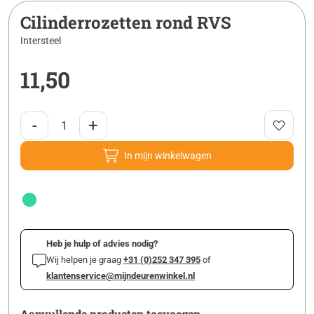
Cilinderrozetten rond RVS
Intersteel
11,50
-
+
In mijn winkelwagen
Heb je hulp of advies nodig?
Wij helpen je graag
+31 (0)252 347 395
of
klantenservice@mijndeurenwinkel.nl
Aanvullende producten toevoegen