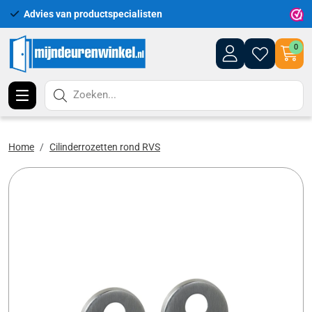
Advies van productspecialisten
Uitgeb
0
Zoeken...
Home
Cilinderrozetten rond RVS