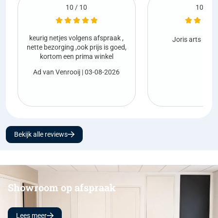
10 / 10
 afspraak ,
Netjes
Joris arts
| 01-08-2026
rijs is goed,
 winkel
Marc
3-08-2026
Bekijk alle reviews
Showroom op afspraak
Lees meer