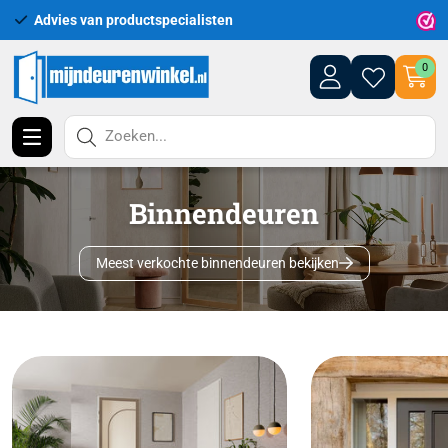
Uitgebreid assortiment uit voorraad leverbaar
0
Zoeken...
Binnendeuren
Meest verkochte binnendeuren bekijken