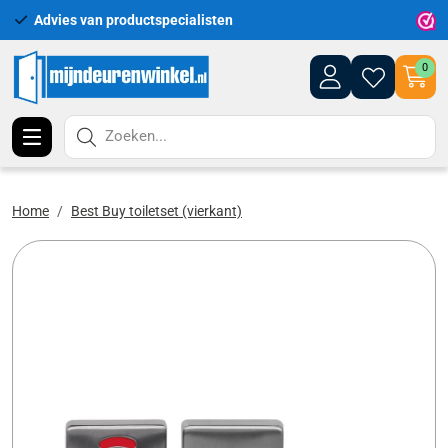
Advies van productspecialisten
Uitgeb
0
Zoeken...
Home
Best Buy toiletset (vierkant)