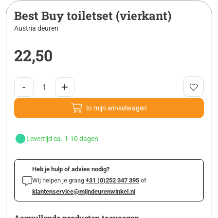
Best Buy toiletset (vierkant)
Austria deuren
22,50
-
+
In mijn winkelwagen
Levertijd ca. 1-10 dagen
Heb je hulp of advies nodig?
Wij helpen je graag
+31 (0)252 347 395
of
klantenservice@mijndeurenwinkel.nl
Aanvullende producten toevoegen