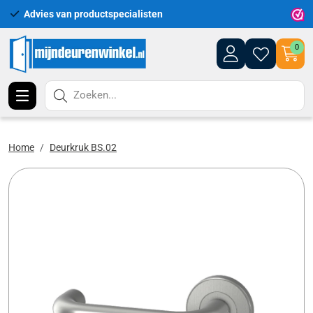
Advies van productspecialisten
Uitgeb
0
Zoeken...
Home
Deurkruk BS.02