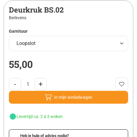
Deurkruk BS.02
Berkvens
Garnituur
55,00
-
+
In mijn winkelwagen
Levertijd ca. 2 á 3 weken
Heb je hulp of advies nodig?