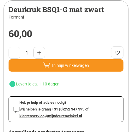
Deurkruk BSQ1-G mat zwart
Formani
60,00
-
+
In mijn winkelwagen
Levertijd ca. 1-10 dagen
Heb je hulp of advies nodig?
Wij helpen je graag
+31 (0)252 347 395
of
klantenservice@mijndeurenwinkel.nl
Aanvullende producten toevoegen