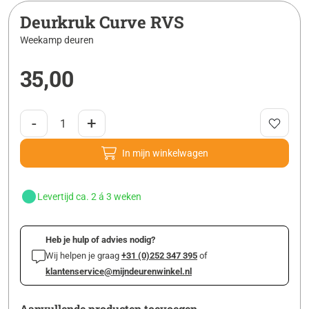
Deurkruk Curve RVS
Weekamp deuren
35,00
-
+
In mijn winkelwagen
Levertijd ca. 2 á 3 weken
Heb je hulp of advies nodig?
Wij helpen je graag
+31 (0)252 347 395
of
klantenservice@mijndeurenwinkel.nl
Aanvullende producten toevoegen