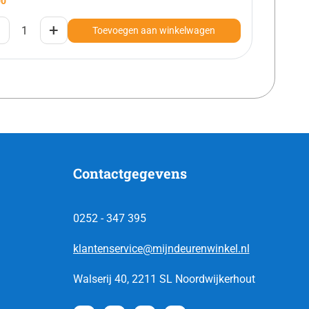
00
+
Toevoegen aan winkelwagen
Contactgegevens
0252 - 347 395
klantenservice@mijndeurenwinkel.nl
Walserij 40, 2211 SL Noordwijkerhout