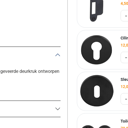
4,5
-
Cil
12,
-
 geveerde deurkruk ontworpen
Sle
12,
-
Toi