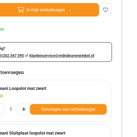
In mijn winkelwagen
en
ig?
0)252 347 395
of
klantenservice@mijndeurenwinkel.nl
 toevoegen
mani Loopslot mat zwart
00
+
Toevoegen aan winkelwagen
ani Sluitplaat loopslot mat zwart