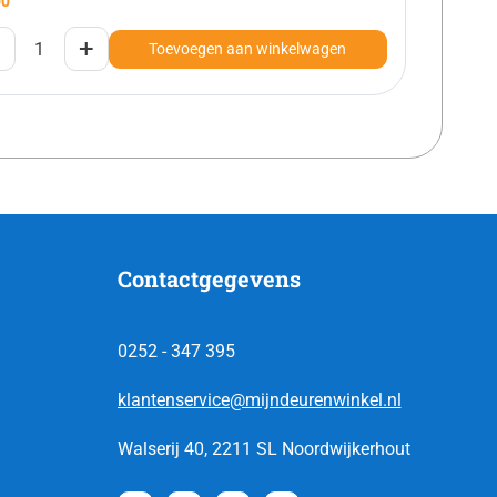
00
+
Toevoegen aan winkelwagen
Contactgegevens
0252 - 347 395
klantenservice@mijndeurenwinkel.nl
Walserij 40, 2211 SL Noordwijkerhout