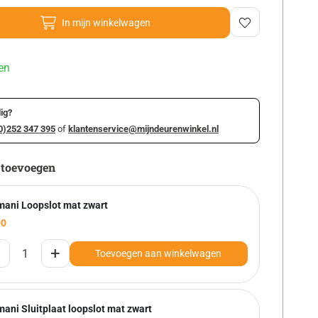
In mijn winkelwagen
en
ig?
0)252 347 395
of
klantenservice@mijndeurenwinkel.nl
 toevoegen
mani Loopslot mat zwart
00
+
Toevoegen aan winkelwagen
ani Sluitplaat loopslot mat zwart