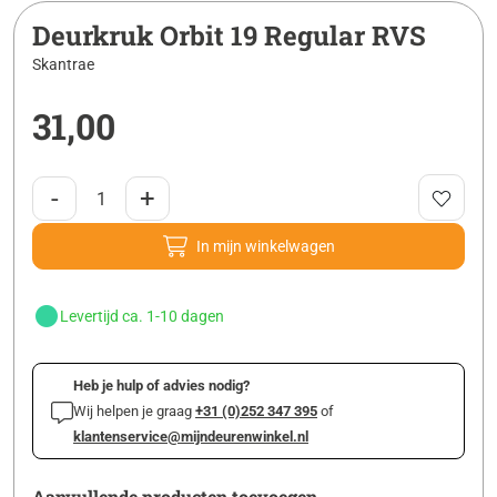
Deurkruk Orbit 19 Regular RVS
Skantrae
31,00
-
+
In mijn winkelwagen
Levertijd ca. 1-10 dagen
Heb je hulp of advies nodig?
Wij helpen je graag
+31 (0)252 347 395
of
klantenservice@mijndeurenwinkel.nl
Aanvullende producten toevoegen