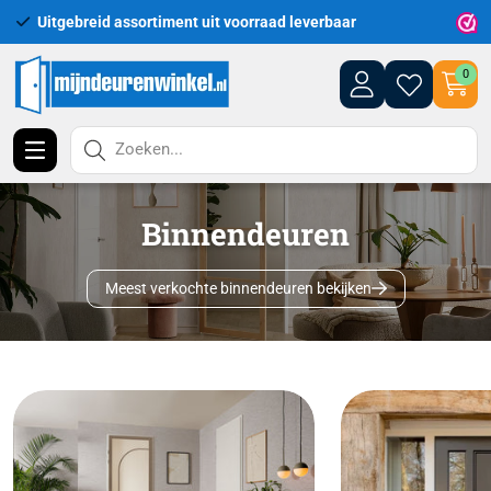
Uitgebreid assortiment uit voorraad leverbaar
Leveri
0
Zoeken...
Binnendeuren
Meest verkochte binnendeuren bekijken