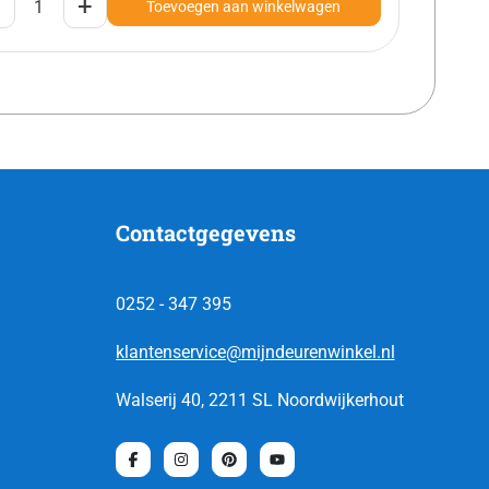
+
Toevoegen aan winkelwagen
Contactgegevens
0252 - 347 395
klantenservice@mijndeurenwinkel.nl
Walserij 40, 2211 SL Noordwijkerhout