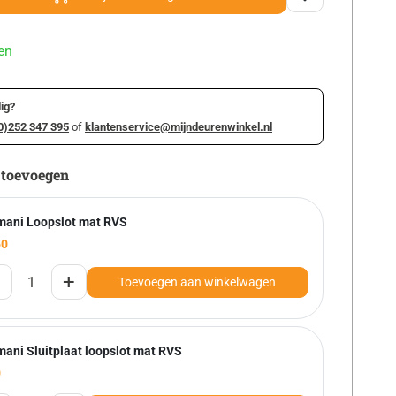
en
ig?
0)252 347 395
of
klantenservice@mijndeurenwinkel.nl
 toevoegen
mani Loopslot mat RVS
50
+
Toevoegen aan winkelwagen
mani Sluitplaat loopslot mat RVS
0