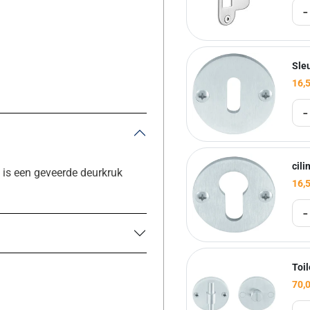
-
Sle
16,
-
cil
is een geveerde deurkruk
16,
-
Toi
70,