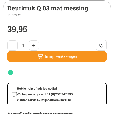
Deurkruk Q 03 mat messing
Intersteel
39,95
-
+
In mijn winkelwagen
Heb je hulp of advies nodig?
Wij helpen je graag
+31 (0)252 347 395
of
klantenservice@mijndeurenwinkel.nl
Aanvullende producten toevoegen